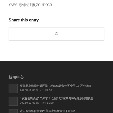
YAESU胶带切割机ZCUT-9GR
Share this entry
新闻中心
菜鸟新上线绿色循环箱，粗略估计每年可少用 16 万个纸箱
2022年12月15日 - 下午2:51
“快递包装换蛋”又来了！ 全国13万家菜鸟驿站开放回箱换蛋
2022年12月14日 - 上午11:39
进口包装纸价格大跌 美国废纸断崖式下跌7成