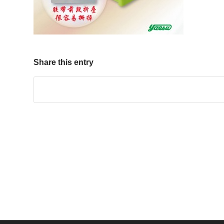
Share this entry