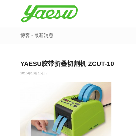
博客 - 最新消息
YAESU胶带折叠切割机 ZCUT-10
/
2015年10月15日