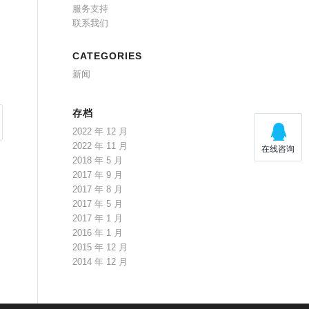
服务支持
联系我们
CATEGORIES
新闻
存档
2022 年 12 月
2022 年 11 月
2018 年 5 月
2017 年 9 月
2017 年 8 月
2017 年 5 月
2017 年 1 月
2016 年 1 月
2015 年 12 月
2014 年 12 月