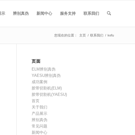
展示
辨别真伪
新闻中心
服务支持
联系我们
您现在的位置：
主页
/
联系我们
/
kefu
页面
ELM辨别真伪
YAESU辨别真伪
成功案例
胶带切割机(ELM)
胶带切割机(YAESU)
首页
关于我们
产品展示
辨别真伪
常见问题
新闻中心