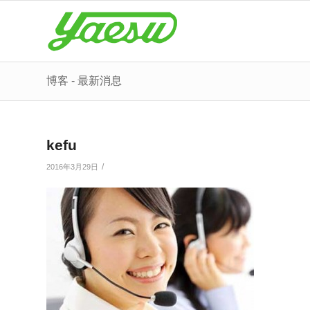
博客 - 最新消息
kefu
/
2016年3月29日