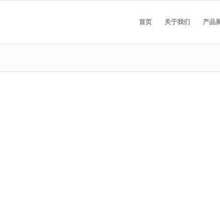
首页
关于我们
产品