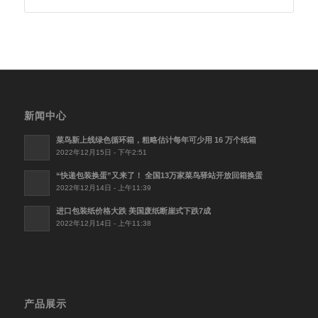
新闻中心
菜鸟新上线绿色循环箱，粗略估计每年可少用 16 万个纸箱
2022年12月15日 - 下午2:51
“快递包装换蛋”又来了！ 全国13万家菜鸟驿站开放回箱换蛋
2022年12月14日 - 上午11:39
进口包装纸价格大跌 美国废纸断崖式下跌7成
2022年12月14日 - 上午11:38
产品展示